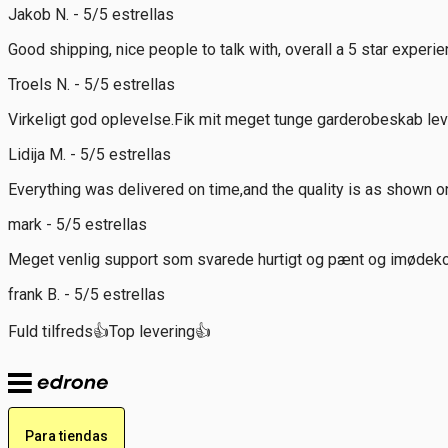
Jakob N. - 5/5 estrellas
Good shipping, nice people to talk with, overall a 5 star experie
Troels N. - 5/5 estrellas
Virkeligt god oplevelse.Fik mit meget tunge garderobeskab leve
Lidija M. - 5/5 estrellas
Everything was delivered on time,and the quality is as shown o
mark - 5/5 estrellas
Meget venlig support som svarede hurtigt og pænt og imødeko
frank B. - 5/5 estrellas
Fuld tilfreds👍Top levering👍
Para tiendas