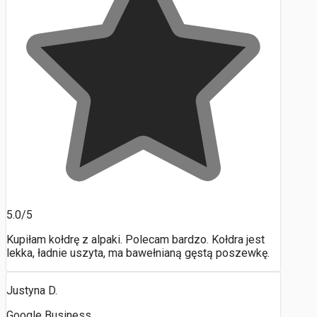
5.0/5
Kupiłam kołdrę z alpaki. Polecam bardzo. Kołdra jest
lekka, ładnie uszyta, ma bawełnianą gęstą poszewkę.
Justyna D.
Google Business