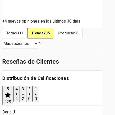
+4 nuevas opiniones en los últimos 30 días
Tienda
235
Todas
331
Producto
96
Reseñas de Clientes
Distribución de Calificaciones
5
4
3
2
1
4
2
0
0
229
Daria J.