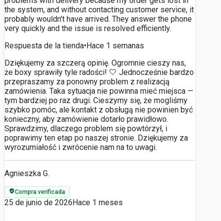
problems with delivery because my order gets lost in
the system, and without contacting customer service, it
probably wouldn't have arrived. They answer the phone
very quickly and the issue is resolved efficiently.
Respuesta de la tienda
•
Hace 1 semanas
Dziękujemy za szczerą opinię. Ogromnie cieszy nas,
że boxy sprawiły tyle radości! 🤍 Jednocześnie bardzo
przepraszamy za ponowny problem z realizacją
zamówienia. Taka sytuacja nie powinna mieć miejsca —
tym bardziej po raz drugi. Cieszymy się, że mogliśmy
szybko pomóc, ale kontakt z obsługą nie powinien być
konieczny, aby zamówienie dotarło prawidłowo.
Sprawdzimy, dlaczego problem się powtórzył, i
poprawimy ten etap po naszej stronie. Dziękujemy za
wyrozumiałość i zwrócenie nam na to uwagi.
Agnieszka G.
Compra verificada
25 de junio de 2026
Hace 1 meses