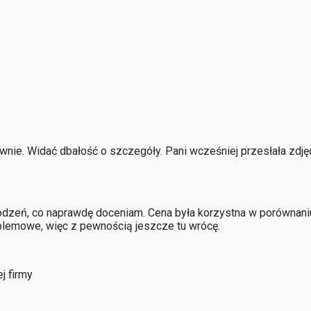
nie. Widać dbałość o szczegóły. Pani wcześniej przesłała zdjęci
odzeń, co naprawdę doceniam. Cena była korzystna w porównaniu
blemowe, więc z pewnością jeszcze tu wrócę.
j firmy