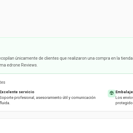
ecopilan únicamente de clientes que realizaron una compra en la tienda
tema edrone Reviews.
tes
Excelente servicio
Embalaje
Soporte profesional, asesoramiento útil y comunicación
Los envío
fluida.
protegido