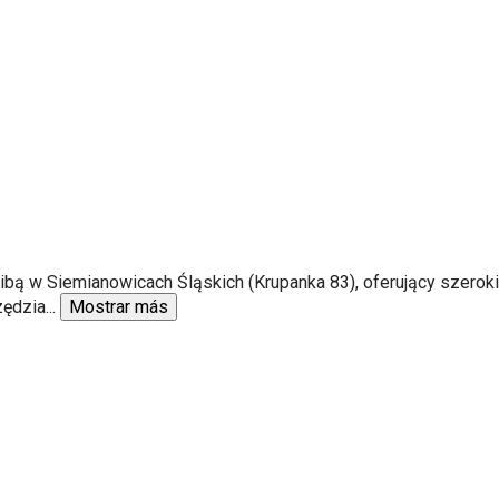
zibą w Siemianowicach Śląskich (Krupanka 83), oferujący szero
zędzia
...
Mostrar más