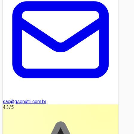
sac@gsgnutri.com.br
4.3
/5