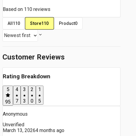
Based on
110
reviews
Store
110
All
110
Product
0
Customer Reviews
Rating Breakdown
5
4
3
2
1
7
3
0
5
95
Anonymous
Unverified
March 13, 2026
4 months ago