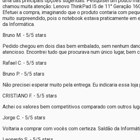
uma das principais opções sugeridas. Pesquisei um pouco mais
chamou muita atenção: Lenovo ThinkPad I5 de 11° Geração 16GB 
Efetuei a compra, imaginando que o produto contaria com peq
muito surpreendido, pois o notebook estava praticamente em e
da Informática.
Bruno M. - 5/5 stars
Pedido chegou em dois dias bem embalado, sem nenhum dano. A
atencioso. Encontrei tudo que procurava num único lugar, bem
Rafael C. - 5/5 stars
Bruno P. - 5/5 stars
Não precisei esperar muito pela entrega. Eu indicaria essa lo
CRISTIANO F. - 5/5 stars
Achei os valores bem competitivos comparado com outros lugar
Jorge C. - 5/5 stars
Voltaria a comprar com vocês com certeza. Saldão da Informáti
Leonardo S. - 5/5 stars