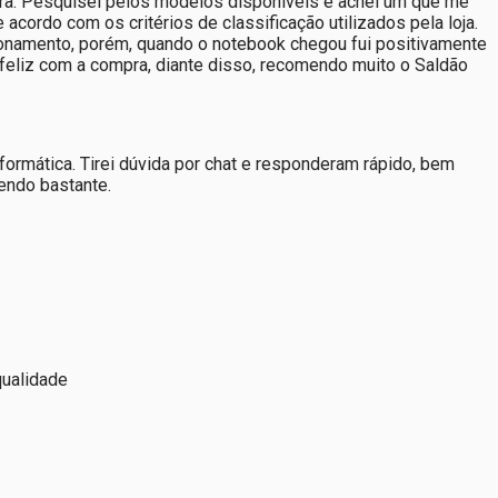
pra. Pesquisei pelos modelos disponíveis e achei um que me
cordo com os critérios de classificação utilizados pela loja.
ionamento, porém, quando o notebook chegou fui positivamente
 feliz com a compra, diante disso, recomendo muito o Saldão
rmática. Tirei dúvida por chat e responderam rápido, bem
endo bastante.
qualidade