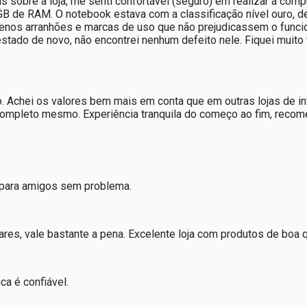
 sobre a loja, me senti confortável (seguro) em realizar a com
de RAM. O notebook estava com a classificação nível ouro, de a
uenos arranhões e marcas de uso que não prejudicassem o func
stado de novo, não encontrei nenhum defeito nele. Fiquei muito
chei os valores bem mais em conta que em outras lojas de info
 completo mesmo. Experiência tranquila do começo ao fim, recom
ja para amigos sem problema.
es, vale bastante a pena. Excelente loja com produtos de boa 
ca é confiável.