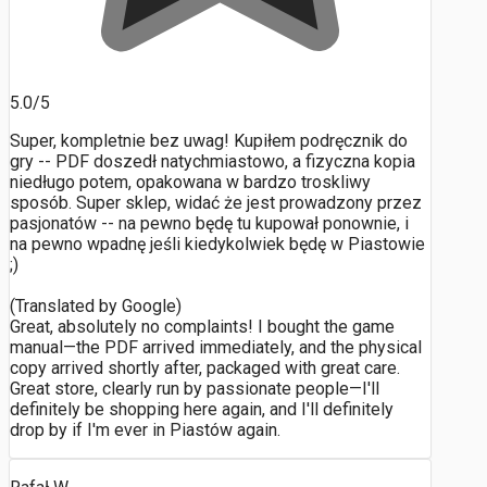
5.0/5
Super, kompletnie bez uwag! Kupiłem podręcznik do
gry -- PDF doszedł natychmiastowo, a fizyczna kopia
niedługo potem, opakowana w bardzo troskliwy
sposób. Super sklep, widać że jest prowadzony przez
pasjonatów -- na pewno będę tu kupował ponownie, i
na pewno wpadnę jeśli kiedykolwiek będę w Piastowie
;)
(Translated by Google)
Great, absolutely no complaints! I bought the game
manual—the PDF arrived immediately, and the physical
copy arrived shortly after, packaged with great care.
Great store, clearly run by passionate people—I'll
definitely be shopping here again, and I'll definitely
drop by if I'm ever in Piastów again.