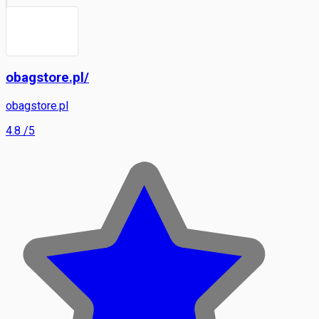
obagstore.pl/
obagstore.pl
4.8
/5