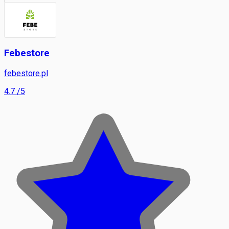
Febestore
febestore.pl
4.7
/5