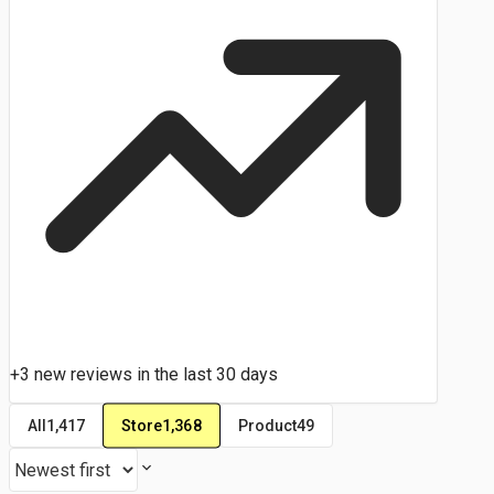
+3 new reviews in the last 30 days
Store
1,368
All
1,417
Product
49