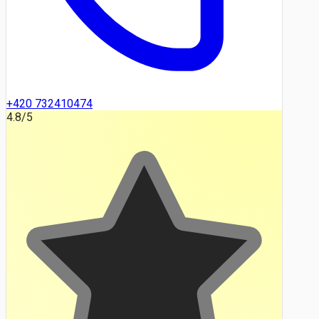
+420 732410474
4.8
/5