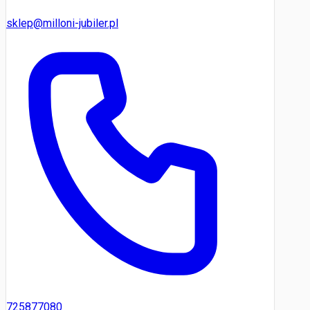
sklep@milloni-jubiler.pl
725877080