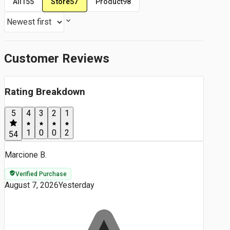
Store
57
All
155
Product
98
Customer Reviews
Rating Breakdown
5
4
3
2
1
1
0
0
2
54
Marcione B.
Verified Purchase
August 7, 2026
Yesterday