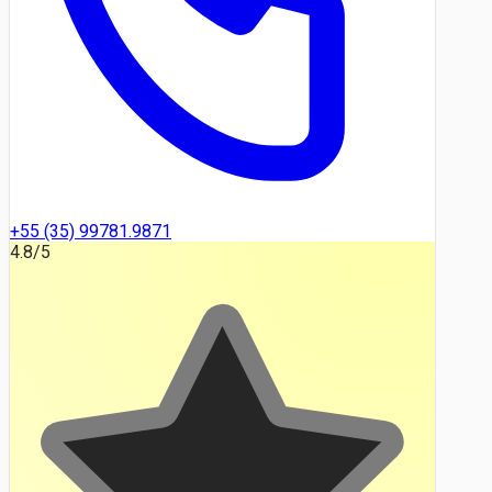
+55 (35) 99781.9871
4.8
/5