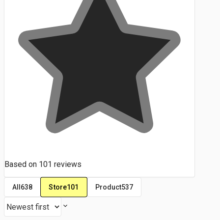
Based on
101
reviews
Store
101
All
638
Product
537