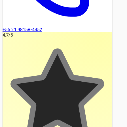
+55 21 98158-4452
4.7
/5