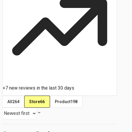
+7 new reviews in the last 30 days
Store
66
All
264
Product
198