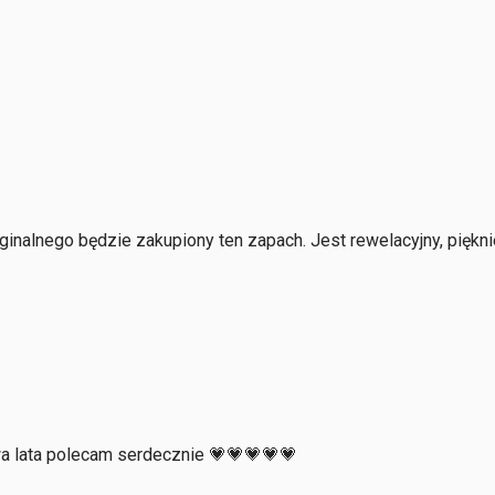
yginalnego będzie zakupiony ten zapach. Jest rewelacyjny, pię
wa lata polecam serdecznie 💗💗💗💗💗