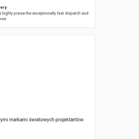
very
highly praise the exceptionally fast dispatch and
imes.
wymi markami światowych projektantów.