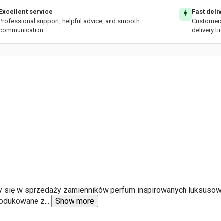
Excellent service
Fast deli
Professional support, helpful advice, and smooth
Customers 
communication.
delivery t
ący się w sprzedaży zamienników perfum inspirowanych luksuso
rodukowane z
...
Show more