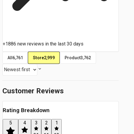
+1886 new reviews in the last 30 days
Store
2,999
All
6,761
Product
3,762
Customer Reviews
Rating Breakdown
5
4
3
2
1