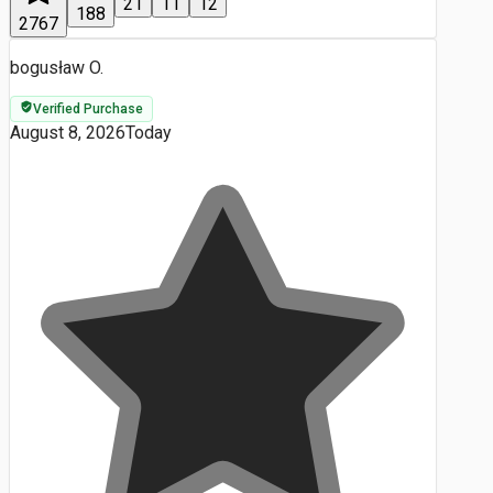
21
11
12
188
2767
bogusław O.
Verified Purchase
August 8, 2026
Today