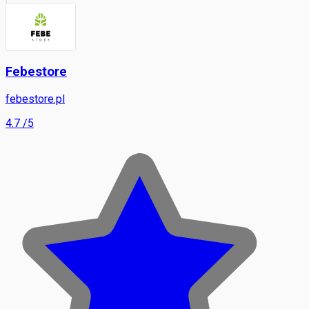
Febestore
febestore.pl
4.7
/5