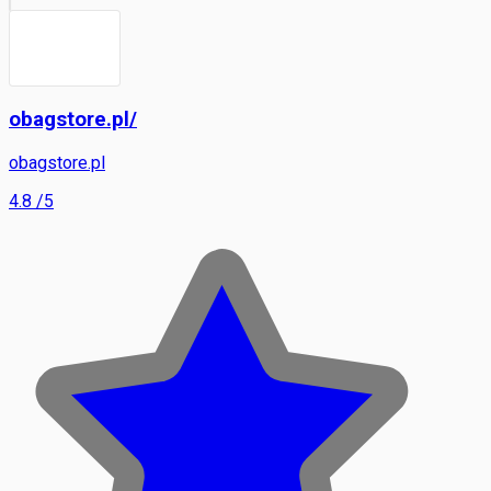
obagstore.pl/
obagstore.pl
4.8
/5