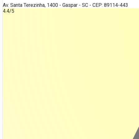
Av. Santa Terezinha, 1400 - Gaspar - SC - CEP: 89114-443
4.4
/5