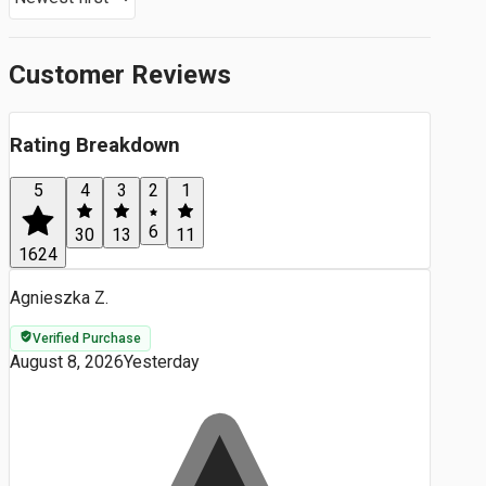
Customer Reviews
Rating Breakdown
5
4
3
2
1
6
30
13
11
1624
Agnieszka Z.
Verified Purchase
August 8, 2026
Yesterday