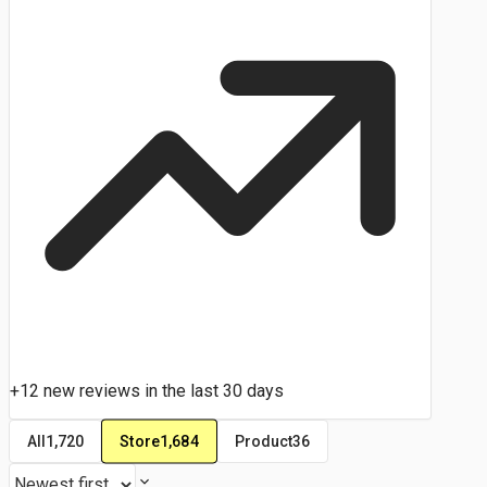
+12 new reviews in the last 30 days
Store
1,684
All
1,720
Product
36