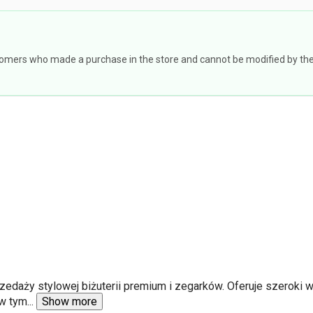
omers who made a purchase in the store and cannot be modified by the st
rzedaży stylowej biżuterii premium i zegarków. Oferuje szeroki 
 w tym
...
Show more