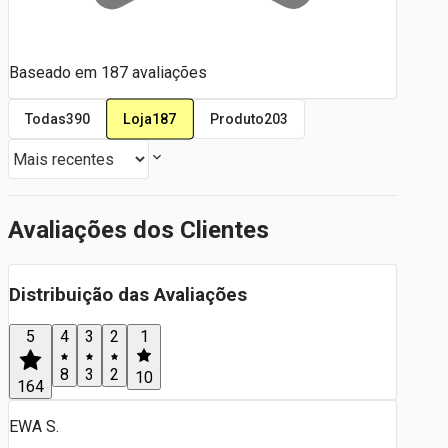
Baseado em
187
avaliações
Loja
187
Todas
390
Produto
203
Avaliações dos Clientes
Distribuição das Avaliações
5
4
3
2
1
8
3
2
10
164
EWA S.