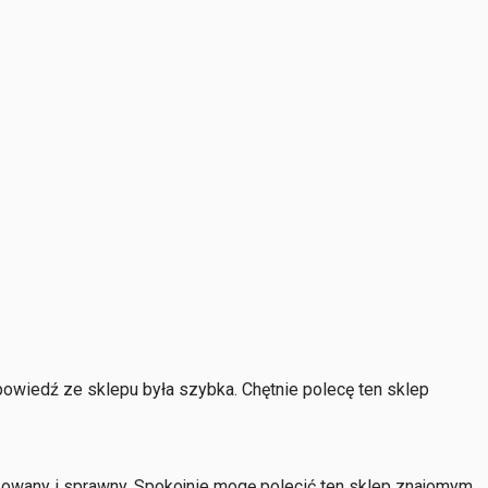
wiedź ze sklepu była szybka. Chętnie polecę ten sklep
zowany i sprawny. Spokojnie mogę polecić ten sklep znajomym.