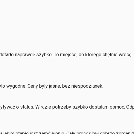
otarło naprawdę szybko. To miejsce, do którego chętnie wrócę.
ło wygodne. Ceny były jasne, bez niespodzianek.
tywać o status. W razie potrzeby szybko dostałam pomoc. Odpo
 jakim etapie jest zamówienie. Cały proces był dobrze zorgani