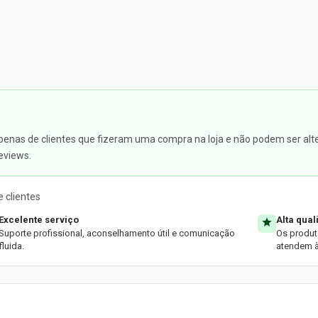
apenas de clientes que fizeram uma compra na loja e não podem ser alte
eviews.
 clientes
Excelente serviço
Alta qua
Suporte profissional, aconselhamento útil e comunicação
Os produt
fluida.
atendem à