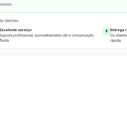
eviews.
e clientes
Excelente serviço
Entrega 
Suporte profissional, aconselhamento útil e comunicação
Os client
fluida.
rápida.