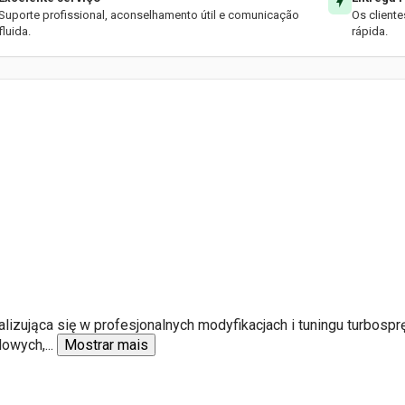
Suporte profissional, aconselhamento útil e comunicação
Os client
fluida.
rápida.
alizująca się w profesjonalnych modyfikacjach i tuningu turbo
dowych,
...
Mostrar mais