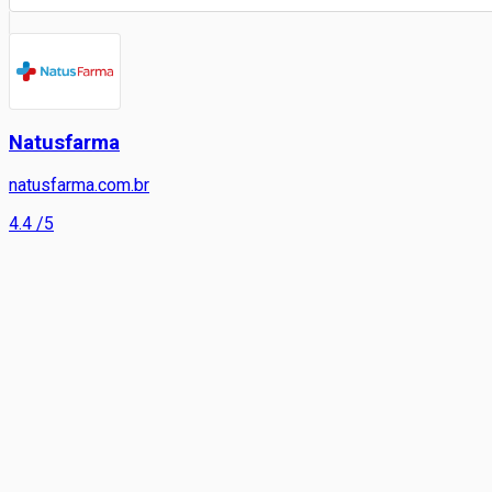
Natusfarma
natusfarma.com.br
4.4
/5