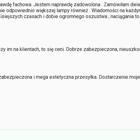
aprawdę fachowa. Jestem naprawdę zadowolona . Zamówiłam dwie 
ie odpowiednio większej lampy również . Wiadomości na każdym
zisiejszych czasach i dobie ogromnego oszustwa , naciągania to
leży im na klientach, to się ceni. Dobrze zabezpieczona, nieus
e zabezpieczona i mega estetyczna przesyłka. Dostarczenie moj