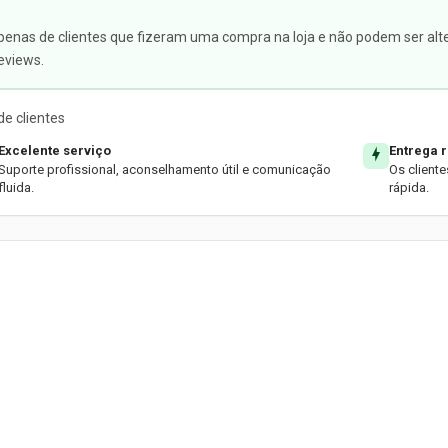
apenas de clientes que fizeram uma compra na loja e não podem ser alte
eviews.
e clientes
Excelente serviço
Entrega 
Suporte profissional, aconselhamento útil e comunicação
Os client
fluida.
rápida.