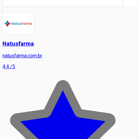
Natusfarma
natusfarma.com.br
4.4
/5