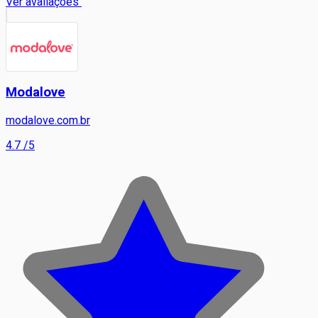
Ver avaliações
Modalove
modalove.com.br
4.7
/5