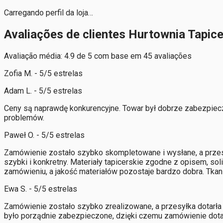
Carregando perfil da loja…
Avaliações de clientes Hurtownia Tapic
Avaliação média: 4.9 de 5 com base em 45 avaliações
Zofia M. - 5/5 estrelas
Adam L. - 5/5 estrelas
Ceny są naprawdę konkurencyjne. Towar był dobrze zabezpieczo
problemów.
Paweł O. - 5/5 estrelas
Zamówienie zostało szybko skompletowane i wysłane, a przes
szybki i konkretny. Materiały tapicerskie zgodne z opisem, so
zamówieniu, a jakość materiałów pozostaje bardzo dobra. Tkan
Ewa S. - 5/5 estrelas
Zamówienie zostało szybko zrealizowane, a przesyłka dotarła 
było porządnie zabezpieczone, dzięki czemu zamówienie dotar