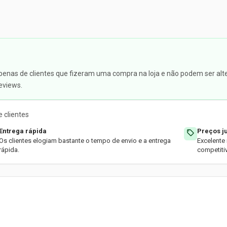
apenas de clientes que fizeram uma compra na loja e não podem ser alte
eviews.
 clientes
Entrega rápida
Preços j
Os clientes elogiam bastante o tempo de envio e a entrega
Excelente
rápida.
competiti