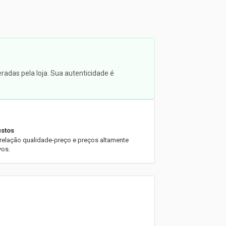
radas pela loja. Sua autenticidade é
ustos
 relação qualidade-preço e preços altamente
vos.