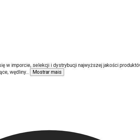
ię w imporcie, selekcji i dystrybucji najwyższej jakości produ
ące, wędliny
...
Mostrar mais