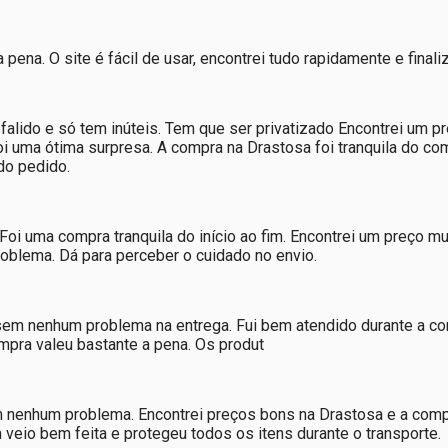
ena. O site é fácil de usar, encontrei tudo rapidamente e finali
tá falido e só tem inúteis. Tem que ser privatizado Encontrei u
 uma ótima surpresa. A compra na Drastosa foi tranquila do com
do pedido.
oi uma compra tranquila do início ao fim. Encontrei um preço mu
oblema. Dá para perceber o cuidado no envio.
em nenhum problema na entrega. Fui bem atendido durante a co
pra valeu bastante a pena. Os produt
 nenhum problema. Encontrei preços bons na Drastosa e a compra
eio bem feita e protegeu todos os itens durante o transporte.