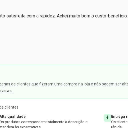
atisfeita com a rapidez. Achei muito bom o custo-benefício. P
apenas de clientes que fizeram uma compra na loja e não podem ser alte
eviews.
e clientes
Alta qualidade
Entrega 
Os produtos correspondem totalmente à descrição e
Os client
atendem às expectativas.
rápida.