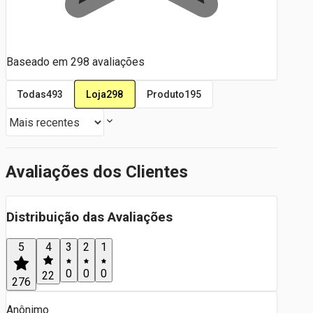
Baseado em
298
avaliações
Loja
298
Todas
493
Produto
195
Avaliações dos Clientes
Distribuição das Avaliações
5
4
3
2
1
0
0
0
22
276
Anônimo