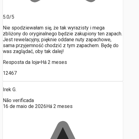
5.0/5
Nie spodziewałam się, że tak wyrazisty i mega
zbliżony do oryginalnego będzie zakupiony ten zapach.
Jest rewelacyjny, pięknie oddane nuty zapachowe,
sama przyjemność chodzić z tym zapachem. Będę do
was zaglądać, oby tak dalej!
Resposta da loja
•
Há 2 meses
12467
Irek G.
Não verificada
16 de maio de 2026
Há 2 meses