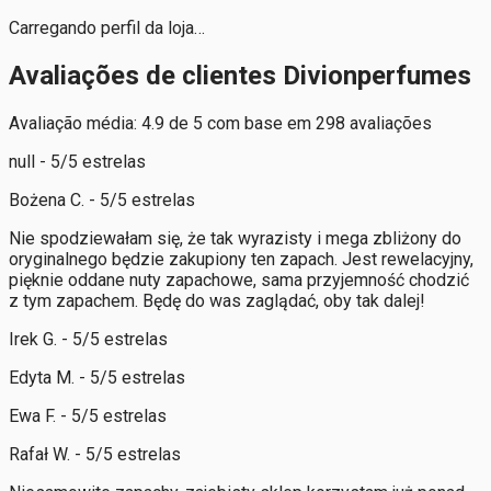
Carregando perfil da loja…
Avaliações de clientes Divionperfumes
Avaliação média: 4.9 de 5 com base em 298 avaliações
null - 5/5 estrelas
Bożena C. - 5/5 estrelas
Nie spodziewałam się, że tak wyrazisty i mega zbliżony do
oryginalnego będzie zakupiony ten zapach. Jest rewelacyjny,
pięknie oddane nuty zapachowe, sama przyjemność chodzić
z tym zapachem. Będę do was zaglądać, oby tak dalej!
Irek G. - 5/5 estrelas
Edyta M. - 5/5 estrelas
Ewa F. - 5/5 estrelas
Rafał W. - 5/5 estrelas