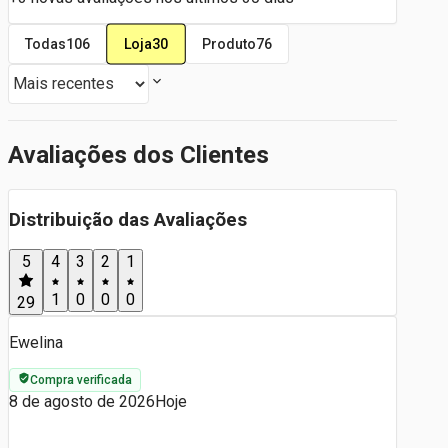
Loja
30
Todas
106
Produto
76
Avaliações dos Clientes
Distribuição das Avaliações
5
4
3
2
1
1
0
0
0
29
Ewelina
Compra verificada
8 de agosto de 2026
Hoje