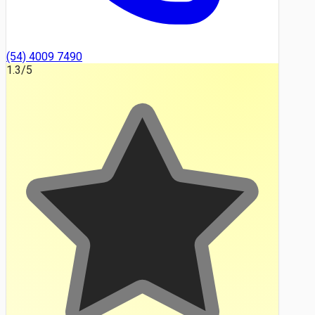
(54) 4009 7490
1.3
/5