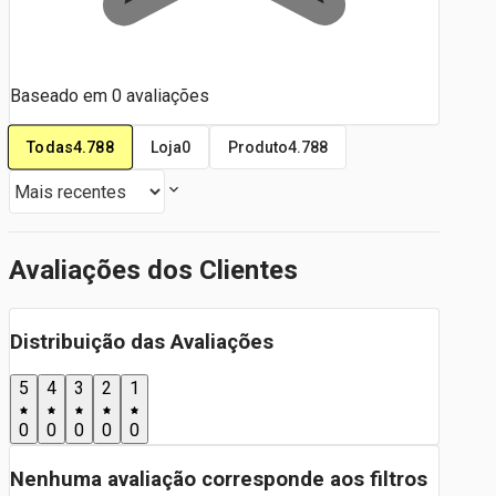
Baseado em
0
avaliações
Todas
4.788
Loja
0
Produto
4.788
Avaliações dos Clientes
Distribuição das Avaliações
5
4
3
2
1
0
0
0
0
0
Nenhuma avaliação corresponde aos filtros