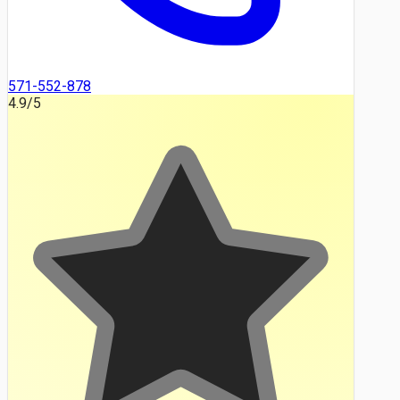
571-552-878
4.9
/5